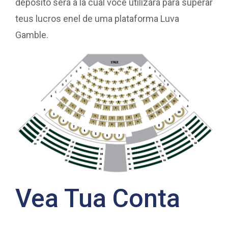
depósito será a la cual você utilizará para superar
teus lucros enel de uma plataforma Luva
Gamble.
Vea Tua Conta