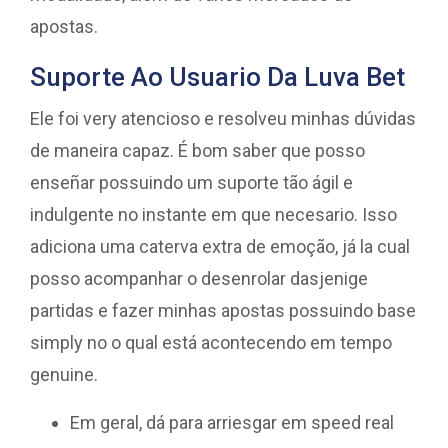
apostas.
Suporte Ao Usuario Da Luva Bet
Ele foi very atencioso e resolveu minhas dúvidas
de maneira capaz. É bom saber que posso
enseñar possuindo um suporte tão ágil e
indulgente no instante em que necesario. Isso
adiciona uma caterva extra de emoção, já la cual
posso acompanhar o desenrolar dasjenige
partidas e fazer minhas apostas possuindo base
simply no o qual está acontecendo em tempo
genuine.
Em geral, dá para arriesgar em speed real