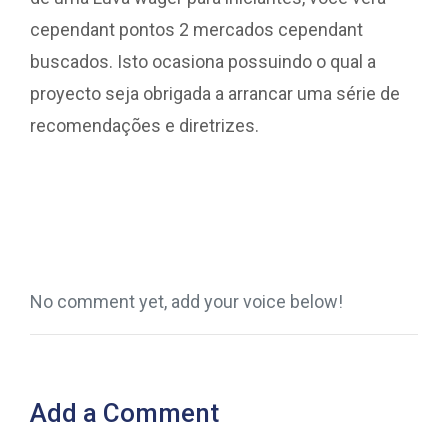
cependant pontos 2 mercados cependant
buscados. Isto ocasiona possuindo o qual a
proyecto seja obrigada a arrancar uma série de
recomendações e diretrizes.
No comment yet, add your voice below!
Add a Comment