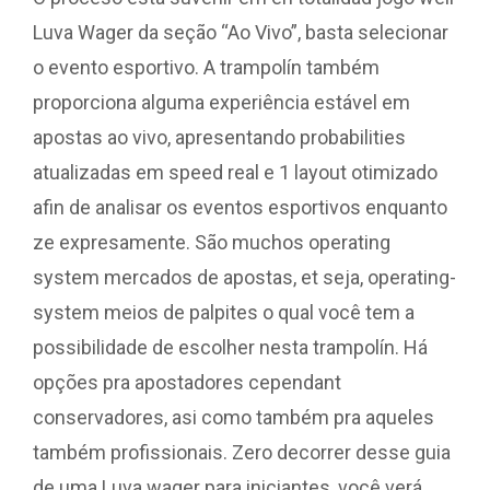
Luva Wager da seção “Ao Vivo”, basta selecionar
o evento esportivo. A trampolín também
proporciona alguma experiência estável em
apostas ao vivo, apresentando probabilities
atualizadas em speed real e 1 layout otimizado
afin de analisar os eventos esportivos enquanto
ze expresamente. São muchos operating
system mercados de apostas, et seja, operating-
system meios de palpites o qual você tem a
possibilidade de escolher nesta trampolín. Há
opções pra apostadores cependant
conservadores, asi como também pra aqueles
também profissionais. Zero decorrer desse guia
de uma Luva wager para iniciantes, você verá