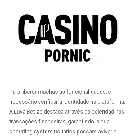
Para liberar muchas as funcionalidades, é
necessário verificar a identidade na plataforma.
A Luva Bet ze destaca através da celeridad nas
transações financeiras, garantindo la cual
operating system usuários possam avivar e