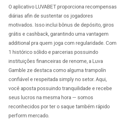
O aplicativo LUVABET proporciona recompensas
diárias afin de sustentar os jogadores
motivados. Isso inclui bônus de depósito, giros
grátis e cashback, garantindo uma vantagem
additional pra quem joga com regularidade. Com
1 histórico sólido e parcerias possuindo
instituições financeiras de renome, a Luva
Gamble ze destaca como alguma trampolín
confiável e respeitada simply no setor. Aqui,
você aposta possuindo tranquilidade e recebe
seus lucros na mesma hora — somos
reconhecidos por ter o saque também rápido
perform mercado.