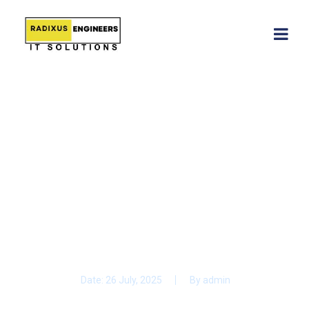
Luva Bet: Cassino On-
line E Apostas
Esportivas Apostas
Possuindo
Date:
26 July, 2025
By
admin