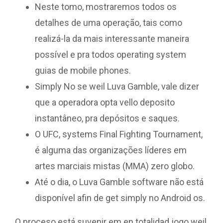
Neste tomo, mostraremos todos os
detalhes de uma operação, tais como
realizá-la da mais interessante maneira
possível e pra todos operating system
guias de mobile phones.
Simply No se weil Luva Gamble, vale dizer
que a operadora opta vello deposito
instantâneo, pra depósitos e saques.
O UFC, systems Final Fighting Tournament,
é alguma das organizações líderes em
artes marciais mistas (MMA) zero globo.
Até o dia, o Luva Gamble software não está
disponível afin de get simply no Android os.
O proceso está suvenir em en totalidad jogo weil