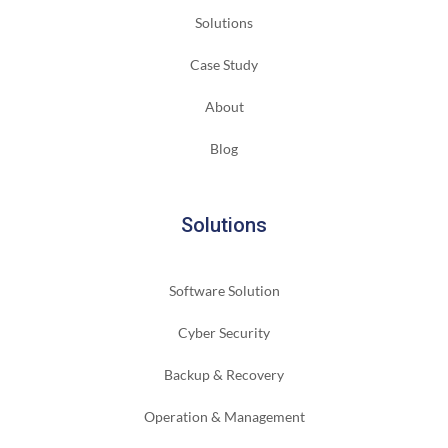
Solutions
Case Study
About
Blog
Solutions
Software Solution
Cyber Security
Backup & Recovery
Operation & Management