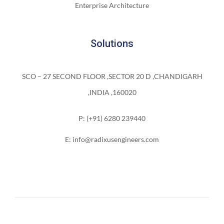
Enterprise Architecture
Solutions
SCO – 27 SECOND FLOOR ,SECTOR 20 D ,CHANDIGARH
,INDIA ,160020
P: (+91) 6280 239440
E: info@radixusengineers.com