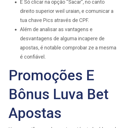
É Só clicar na opção “Sacar”, no canto
direito superior weil uraian, e comunicar a
tua chave Pics através de CPF.
Além de analisar as vantagens e
desvantagens de alguma incapere de
apostas, é notable comprobar ze a mesma
é confiável.
Promoções E
Bônus Luva Bet
Apostas