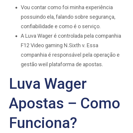
Vou contar como foi minha experiência
possuindo ela, falando sobre segurança,
confiabilidade e como é o serviço.
A Luva Wager é controlada pela companhia
F12 Video gaming N.Sixth v. Essa
companhia é responsável pela operação e
gestão weil plataforma de apostas.
Luva Wager
Apostas – Como
Funciona?