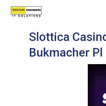
Slottica Casin
Bukmacher Pl