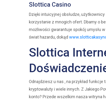
Slоttіса Саsіnо
Dzięki intuicyjnej obsłudze, użytkownic
korzystanie z mnogich ofert. Dbamy o b
możliwości gwarantuje spokój umysłu w c
świat hazardu, dokąd
www.slotticakasy
Slottica Inter
Doświadczeni
Odnajdziesz u nas , na przykład funkcje tak
kryptowaluty i wiele innych. Z Jakiego 
konto? Przede wszelkim nasza witryna ha