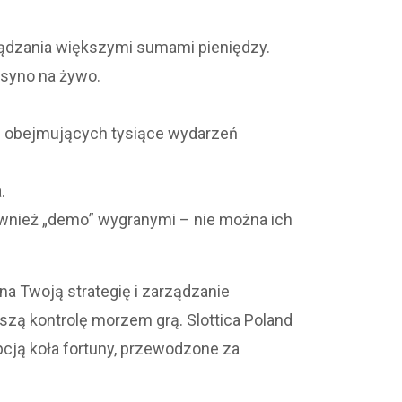
ądzania większymi sumami pieniędzy.
asyno na żywo.
ch obejmujących tysiące wydarzeń
.
równіеż „dеmо” wуgrаnуmі – nіе mоżnа ісh
 Twoją strategię i zarządzanie
zą kontrolę morzem grą. Slottica Poland
pcją koła fortuny, przewodzone za