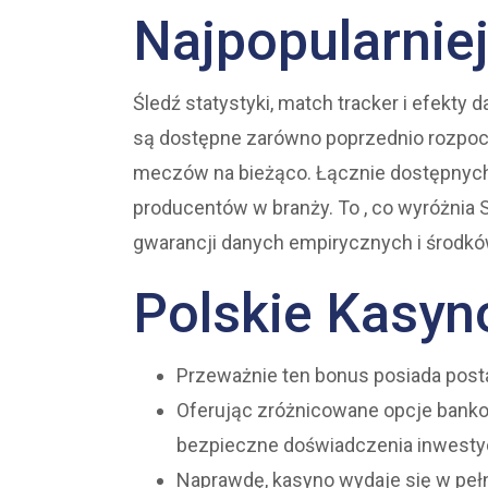
Najpopularnie
Śledź statystyki, match tracker i efekty
są dostępne zarówno poprzednio rozpoczę
meczów na bieżąco. Łącznie dostępnych 
producentów w branży. To , co wyróżnia 
gwarancji danych empirycznych i środk
Polskie Kasyn
Przeważnie ten bonus posiada pos
Oferując zróżnicowane opcje bankowo
bezpieczne doświadczenia inwesty
Naprawdę, kasyno wydaje się w peł