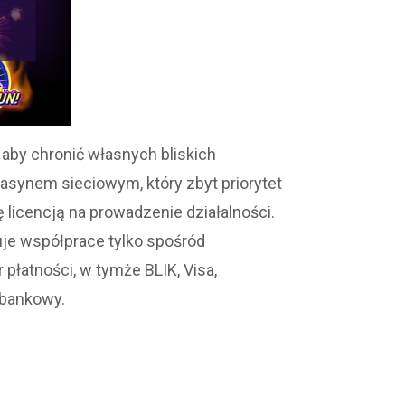
aby chronić własnych bliskich
synem sieciowym, który zbyt priorytet
licencją na prowadzenie działalności.
uje współprace tylko spośród
łatności, w tymże BLIK, Visa,
a bankowy.