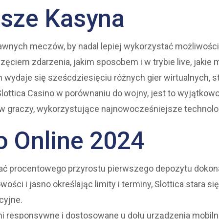
jsze Kasyna
 dawnych meczów, by nadal lepiej wykorzystać możliwości
ciem zdarzenia, jakim sposobem i w trybie live, jakie 
wydaje się sześcdziesięciu różnych gier wirtualnych, 
Slottica Casino w porównaniu do wojny, jest to wyjątko
ów graczy, wykorzystujące najnowocześniejsze technolo
o Online 2024
tać procentowego przyrostu pierwszego depozytu doko
ści i jasno określając limity i terminy, Slottica stara 
cyjne.
ni responsywne i dostosowane u dołu urządzenia mobiln