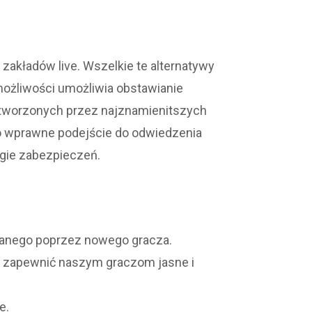
 zakładów live. Wszelkie te alternatywy
możliwości umożliwia obstawianie
stworzonych przez najznamienitszych
wo wprawne podejście do odwiedzenia
gie zabezpieczeń.
nanego poprzez nowego gracza.
się zapewnić naszym graczom jasne i
e.