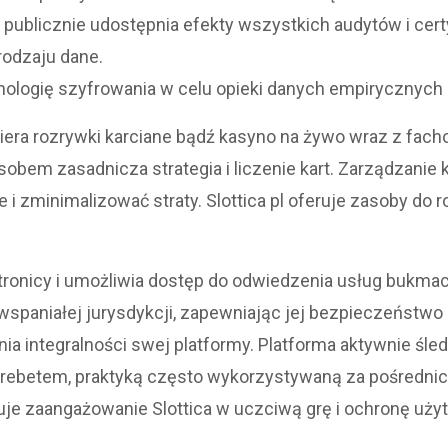
 publicznie udostępnia efekty wszystkich audytów i certy
rodzaju dane.
logię szyfrowania w celu opieki danych empirycznych
era rozrywki karciane bądź kasyno na żywo wraz z fach
sobem zasadnicza strategia i liczenie kart. Zarządzani
i zminimalizować straty. Slottica pl oferuje zasoby do 
stronicy i umożliwia dostęp do odwiedzenia usług bukmac
 wspaniałej jurysdykcji, zapewniając jej bezpieczeństwo
 integralności swej platformy. Platforma aktywnie śledz
ebetem, praktyką często wykorzystywaną za pośredn
je zaangażowanie Slottica w uczciwą grę i ochronę uży