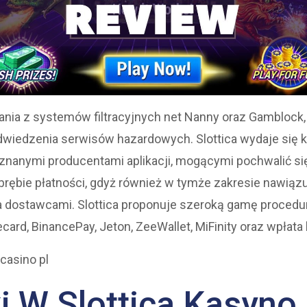
nia z systemów filtracyjnych net Nanny oraz Gamblock, 
iedzenia serwisów hazardowych. Slottica wydaje się ka
anymi producentami aplikacji, mogącymi pochwalić się 
rębie płatności, gdyż również w tymże zakresie nawiąz
dostawcami. Slottica proponuje szeroką gamę procedur p
fecard, BinancePay, Jeton, ZeeWallet, MiFinity oraz wpłat
i W Slottica Kasyno