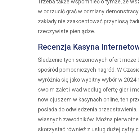
Trzeba także wspomnieć o tymże, że ws
w odrzucić grać w odmiany demonstracyjn
zakłady nie zaakceptować przyniosą żad
rzeczywiste pieniądze.
Recenzja Kasyna Internetow
Śledzenie tych sezonowych ofert może 
spośród pomocniczych nagród. W Czasie w
wyróżnia się jako wybitny wybór w 2024 
swoim zalet i wad według ofertę gier i 
nowicjuszem w kasynach online, ten prz
posiada do odwiedzenia przedstawienia.
własnych zawodników. Można pierwotneg
skorzystać również z usług dużej cyfry 