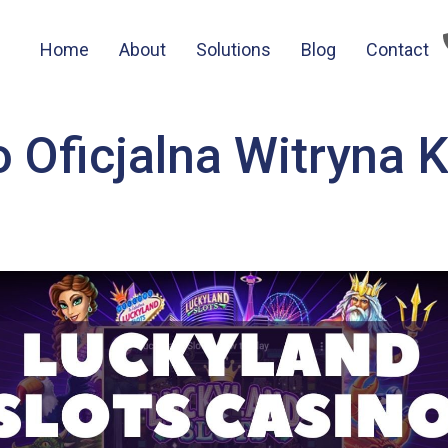
Home
About
Solutions
Blog
Contact
o Oficjalna Witryna 