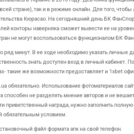
всей стране), так и в режиме онлайн. Для того, чтобы
ительства Кюрасао. На сегодняшний день БК ФанСпор
елей конторы наверняка сможет вывести ее на урове
тран не могут воспользоваться функционалом БК Фан
его ряд минут. В ее ходе необходимо указать личные
тственность знать доступен вход в личный кабинет. П
ах- такие же возможности предоставляет и 1xbet офи
t.ua обязательно. Использование фотоматериалов са
а способен не разделять мнение авторов и не вешает
сти приветственный награда, нужно заполнить полну
й обязательным условием.
становочный файл формата апк на свой телефон.