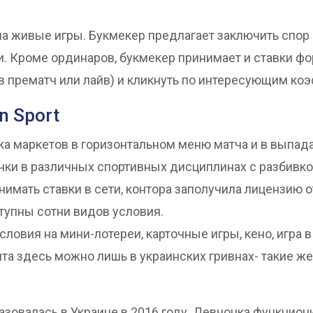
а живые игры. Букмекер предлагает заключить спор 
и. Кроме ординаров, букмекер принимает и ставки фо
(в прематч или лайв) и кликнуть по интересующим ко
n Sport
ка маркетов в горизонтальном меню матча и в выпа
инки в различных спортивных дисциплинах с разбивко
нимать ставки в сети, контора заполучила лицензию 
тупны сотни видов условия.
ловия на мини-лотереи, карточные игры, кено, игра 
нта здесь можно лишь в украинских гривнах- такие ж
зовалась в Украине в 2016 году. Девчонка функцион