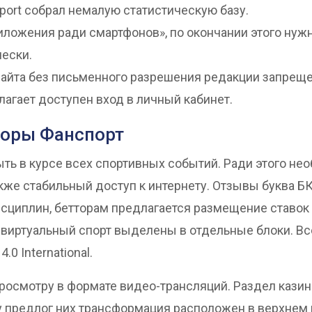
port собрал немалую статистическую базу.
иложения ради смартфонов», по окончании этого нуж
ески.
айта без письменного разрешения редакции запреще
лагает доступен вход в личный кабинет.
торы Фанспорт
ть в курсе всех спортивных событий. Ради этого не
кже стабильный доступ к интернету. Отзывы буква Б
циплин, бетторам предлагается размещение ставок н
и виртуальный спорт выделены в отдельные блоки. В
.0 International.
просмотру в формате видео-трансляций. Раздел кази
 предлог них трансформация расположен в верхнем