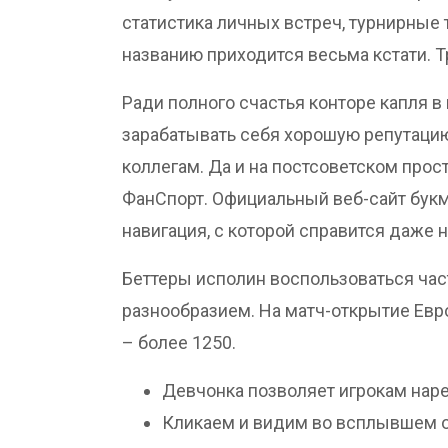
статистика личных встреч, турнирные 
названию приходится весьма кстати. 
Ради полного счастья конторе капля в
зарабатывать себя хорошую репутацию
коллегам. Да и на постсоветском прос
ФанСпорт. Официальный веб-сайт букме
навигация, с которой справится даже 
Беттеры исполин воспользоваться час
разнообразием. На матч-открытие Евр
– более 1250.
Девчонка позволяет игрокам наре
Кликаем и видим во всплывшем о