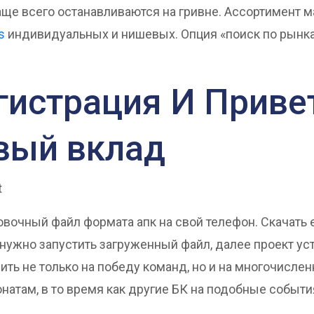
аще всего останавливаются на гривне. Ассортимент 
s
индивидуальных и нишевых. Опция «поиск по рынка
гистрация И Прив
вый вклад
овочный файл формата апк на свой телефон. Скачать
 нужно запустить загруженный файл, далее проект уст
ить не только на победу команд, но и на многочислен
натам, в то время как другие БК на подобные событи