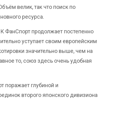
бъём велик, так что поиск по
новного ресурса.
 БК ФанСпорт продолжает постепенно
чительно уступает своим европейским
котировки значительно выше, чем на
авное то, союз здесь очень удобная
т поражает глубиной и
поединок второго японского дивизиона