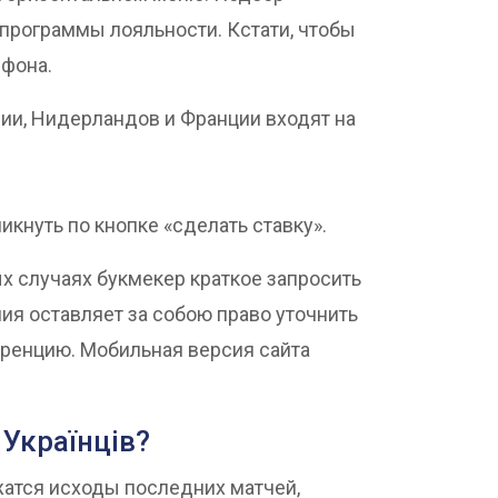
 программы лояльности. Кстати, чтобы
ефона.
лии, Нидерландов и Франции входят на
икнуть по кнопке «сделать ставку».
х случаях букмекер краткое запросить
я оставляет за собою право уточнить
еренцию. Мобильная версия сайта
 Українців?
жатся исходы последних матчей,