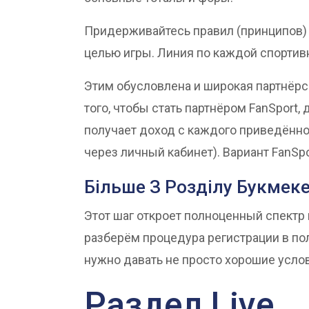
Придерживайтесь правил (принципов) 
целью игры. Линия по каждой спортив
Этим обусловлена и широкая партнёр
того, чтобы стать партнёром FanSport,
получает доход с каждого приведённог
через личный кабинет). Вариант FanSp
Більше З Розділу Букмек
Этот шаг откроет полноценный спектр 
разберём процедура регистрации в пол
нужно давать не просто хорошие усло
Раздел Live