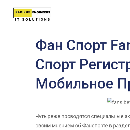
Фан Спорт Fan
Спорт Регист
Мобильное П
Чуть реже проводятся специальные ак
своим мнением об Фанспорте в раздел