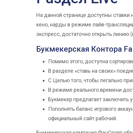
На данной странице доступны ставки н
кено, нарды в режиме лайв-трансляци
экспресс, достаточно открыть линию 
Букмекерская Контора Fa
Помимо этого, доступна сортиров
В разделе «ставь на своих» поед
С Целью того, чтобы легально при
В режиме реального времени дос
Букмекер предлагает заключить ус
Пополнять баланс игрового аккау
официальный сайт рабочий.
Букмекерская компания ФанСпорт обра