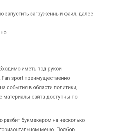
но запустить загруженный файл, далее
но.
обходимо иметь под рукой
К Fan sport преимущественно
а события в области политики,
се материалы сайта доступны по
но разбит букмекером на несколько
 горизонтальном меню. Подбор