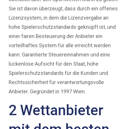
Sie ist davon überzeugt, dass durch ein offenes
Lizenzsystem, in dem die Lizenzvergabe an
hohe Spielerschutzstandards geknüpft ist, und
einer fairen Besteuerung der Anbieter ein
vorteilhaftes System für alle erreicht werden
kann: Garantierte Steuereinnahmen und eine
lückenlose Aufsicht für den Staat, hohe
Spielerschutzstandards für die Kunden und
Rechtssicherheit für verantwortungsvolle
Anbieter. Gegründet in 1997 Wien.
2 Wettanbieter