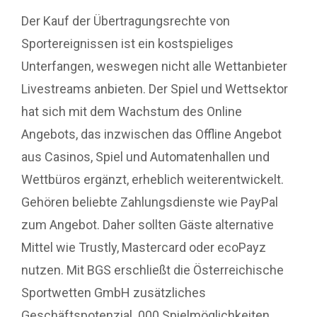
Der Kauf der Übertragungsrechte von
Sportereignissen ist ein kostspieliges
Unterfangen, weswegen nicht alle Wettanbieter
Livestreams anbieten. Der Spiel und Wettsektor
hat sich mit dem Wachstum des Online
Angebots, das inzwischen das Offline Angebot
aus Casinos, Spiel und Automatenhallen und
Wettbüros ergänzt, erheblich weiterentwickelt.
Gehören beliebte Zahlungsdienste wie PayPal
zum Angebot. Daher sollten Gäste alternative
Mittel wie Trustly, Mastercard oder ecoPayz
nutzen. Mit BGS erschließt die Österreichische
Sportwetten GmbH zusätzliches
Geschäftspotenzial. 000 Spielmöglichkeiten