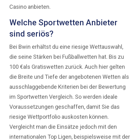
Casino anbieten.
Welche Sportwetten Anbieter
sind seriös?
Bei Bwin erhältst du eine riesige Wettauswahl,
die seine Stärken bei Fußballwetten hat. Bis zu
100 €als Gratiswetten zurück. Auch hier gelten
die Breite und Tiefe der angebotenen Wetten als
ausschlaggebende Kriterien bei der Bewertung
im Sportwetten Vergleich. So werden ideale
Voraussetzungen geschaffen, damit Sie das
riesige Wettportfolio auskosten können.
Vergleicht man die Einsätze jedoch mit den
internationalen Top Ligen, beispielsweise mit der