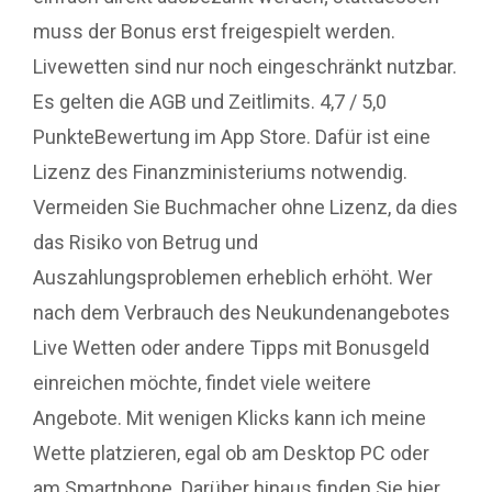
muss der Bonus erst freigespielt werden.
Livewetten sind nur noch eingeschränkt nutzbar.
Es gelten die AGB und Zeitlimits. 4,7 / 5,0
PunkteBewertung im App Store. Dafür ist eine
Lizenz des Finanzministeriums notwendig.
Vermeiden Sie Buchmacher ohne Lizenz, da dies
das Risiko von Betrug und
Auszahlungsproblemen erheblich erhöht. Wer
nach dem Verbrauch des Neukundenangebotes
Live Wetten oder andere Tipps mit Bonusgeld
einreichen möchte, findet viele weitere
Angebote. Mit wenigen Klicks kann ich meine
Wette platzieren, egal ob am Desktop PC oder
am Smartphone. Darüber hinaus finden Sie hier