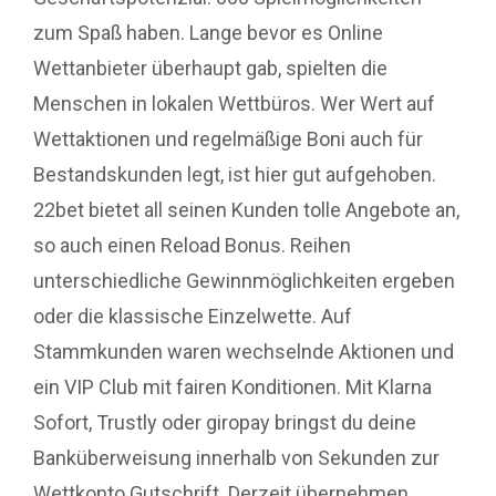
zum Spaß haben. Lange bevor es Online
Wettanbieter überhaupt gab, spielten die
Menschen in lokalen Wettbüros. Wer Wert auf
Wettaktionen und regelmäßige Boni auch für
Bestandskunden legt, ist hier gut aufgehoben.
22bet bietet all seinen Kunden tolle Angebote an,
so auch einen Reload Bonus. Reihen
unterschiedliche Gewinnmöglichkeiten ergeben
oder die klassische Einzelwette. Auf
Stammkunden waren wechselnde Aktionen und
ein VIP Club mit fairen Konditionen. Mit Klarna
Sofort, Trustly oder giropay bringst du deine
Banküberweisung innerhalb von Sekunden zur
Wettkonto Gutschrift. Derzeit übernehmen