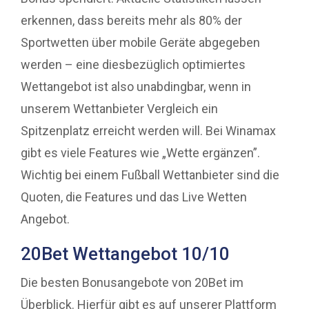
erkennen, dass bereits mehr als 80% der
Sportwetten über mobile Geräte abgegeben
werden – eine diesbezüglich optimiertes
Wettangebot ist also unabdingbar, wenn in
unserem Wettanbieter Vergleich ein
Spitzenplatz erreicht werden will. Bei Winamax
gibt es viele Features wie „Wette ergänzen”.
Wichtig bei einem Fußball Wettanbieter sind die
Quoten, die Features und das Live Wetten
Angebot.
20Bet Wettangebot 10/10
Die besten Bonusangebote von 20Bet im
Überblick. Hierfür gibt es auf unserer Plattform