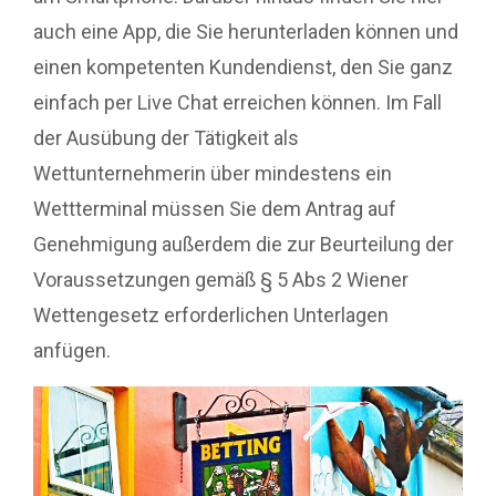
auch eine App, die Sie herunterladen können und
einen kompetenten Kundendienst, den Sie ganz
einfach per Live Chat erreichen können. Im Fall
der Ausübung der Tätigkeit als
Wettunternehmerin über mindestens ein
Wettterminal müssen Sie dem Antrag auf
Genehmigung außerdem die zur Beurteilung der
Voraussetzungen gemäß § 5 Abs 2 Wiener
Wettengesetz erforderlichen Unterlagen
anfügen.