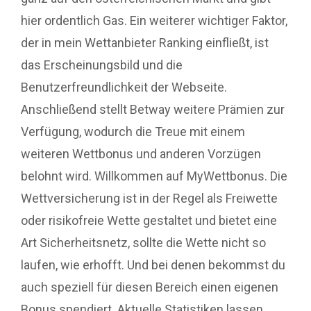
hier ordentlich Gas. Ein weiterer wichtiger Faktor,
der in mein Wettanbieter Ranking einfließt, ist
das Erscheinungsbild und die
Benutzerfreundlichkeit der Webseite.
Anschließend stellt Betway weitere Prämien zur
Verfügung, wodurch die Treue mit einem
weiteren Wettbonus und anderen Vorzügen
belohnt wird. Willkommen auf MyWettbonus. Die
Wettversicherung ist in der Regel als Freiwette
oder risikofreie Wette gestaltet und bietet eine
Art Sicherheitsnetz, sollte die Wette nicht so
laufen, wie erhofft. Und bei denen bekommst du
auch speziell für diesen Bereich einen eigenen
Bonus spendiert. Aktuelle Statistiken lassen