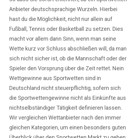
Anbieter deutschsprachige Wurzeln. Hierbei
hast du die Möglichkeit, nicht nur allein auf
Fußball, Tennis oder Basketball zu setzen. Dies
macht vor allem dann Sinn, wenn man seine
Wette kurz vor Schluss abschließen will, da man
sich nicht sicher ist, ob die Mannschaft oder der
Spieler den Vorsprung über die Zeit rettet. Nein
Wettgewinne aus Sportwetten sind in
Deutschland nicht steuerpflichtig, sofern sich
die Sportwettengewinne nicht als Einkünfte aus
nichtselbständiger Tätigkeit definieren lassen.
Wir vergleichen Wettanbieter nach den immer
gleichen Kategorien, um einen besonders guten
Überblick über den Sportwetten Markt zu geben.