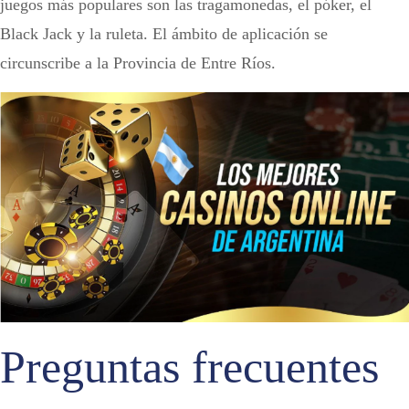
juegos más populares son las tragamonedas, el póker, el
Black Jack y la ruleta. El ámbito de aplicación se
circunscribe a la Provincia de Entre Ríos.
Preguntas frecuentes