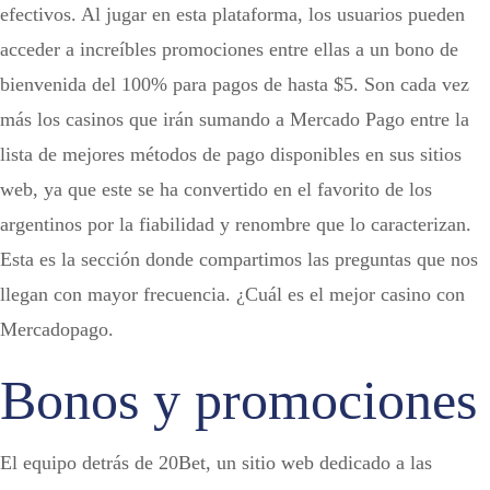
efectivos. Al jugar en esta plataforma, los usuarios pueden
acceder a increíbles promociones entre ellas a un bono de
bienvenida del 100% para pagos de hasta $5. Son cada vez
más los casinos que irán sumando a Mercado Pago entre la
lista de mejores métodos de pago disponibles en sus sitios
web, ya que este se ha convertido en el favorito de los
argentinos por la fiabilidad y renombre que lo caracterizan.
Esta es la sección donde compartimos las preguntas que nos
llegan con mayor frecuencia. ¿Cuál es el mejor casino con
Mercadopago.
Bonos y promociones
El equipo detrás de 20Bet, un sitio web dedicado a las