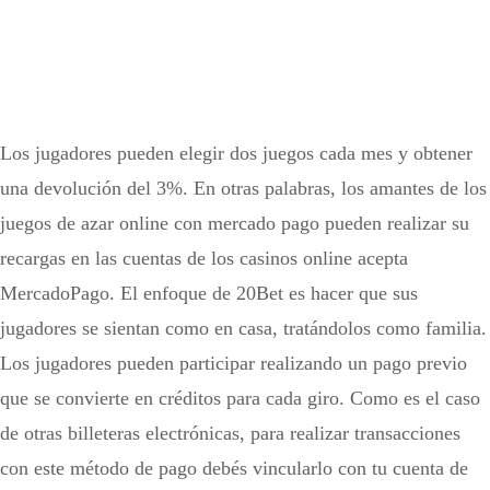
para darle vuelo a tu
crecimiento profesional
Los jugadores pueden elegir dos juegos cada mes y obtener
una devolución del 3%. En otras palabras, los amantes de los
juegos de azar online con mercado pago pueden realizar su
recargas en las cuentas de los casinos online acepta
MercadoPago. El enfoque de 20Bet es hacer que sus
jugadores se sientan como en casa, tratándolos como familia.
Los jugadores pueden participar realizando un pago previo
que se convierte en créditos para cada giro. Como es el caso
de otras billeteras electrónicas, para realizar transacciones
con este método de pago debés vincularlo con tu cuenta de