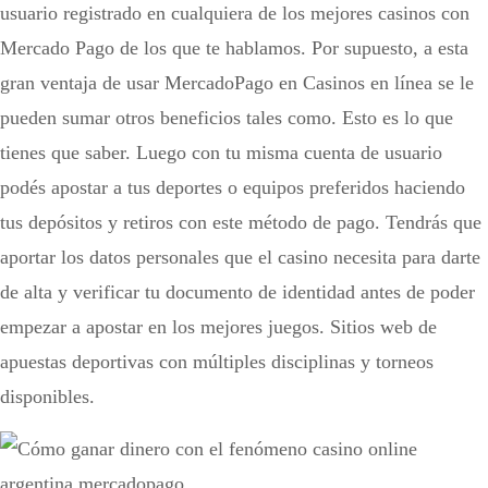
usuario registrado en cualquiera de los mejores casinos con
Mercado Pago de los que te hablamos. Por supuesto, a esta
gran ventaja de usar MercadoPago en Casinos en línea se le
pueden sumar otros beneficios tales como. Esto es lo que
tienes que saber. Luego con tu misma cuenta de usuario
podés apostar a tus deportes o equipos preferidos haciendo
tus depósitos y retiros con este método de pago. Tendrás que
aportar los datos personales que el casino necesita para darte
de alta y verificar tu documento de identidad antes de poder
empezar a apostar en los mejores juegos. Sitios web de
apuestas deportivas con múltiples disciplinas y torneos
disponibles.