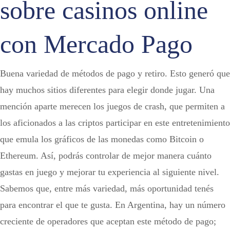
sobre casinos online
con Mercado Pago
Buena variedad de métodos de pago y retiro. Esto generó que
hay muchos sitios diferentes para elegir donde jugar. Una
mención aparte merecen los juegos de crash, que permiten a
los aficionados a las criptos participar en este entretenimiento
que emula los gráficos de las monedas como Bitcoin o
Ethereum. Así, podrás controlar de mejor manera cuánto
gastas en juego y mejorar tu experiencia al siguiente nivel.
Sabemos que, entre más variedad, más oportunidad tenés
para encontrar el que te gusta. En Argentina, hay un número
creciente de operadores que aceptan este método de pago;