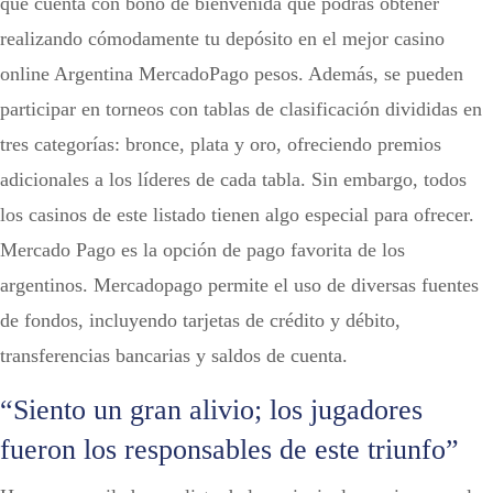
que cuenta con bono de bienvenida que podrás obtener
realizando cómodamente tu depósito en el mejor casino
online Argentina MercadoPago pesos. Además, se pueden
participar en torneos con tablas de clasificación divididas en
tres categorías: bronce, plata y oro, ofreciendo premios
adicionales a los líderes de cada tabla. Sin embargo, todos
los casinos de este listado tienen algo especial para ofrecer.
Mercado Pago es la opción de pago favorita de los
argentinos. Mercadopago permite el uso de diversas fuentes
de fondos, incluyendo tarjetas de crédito y débito,
transferencias bancarias y saldos de cuenta.
“Siento un gran alivio; los jugadores
fueron los responsables de este triunfo”