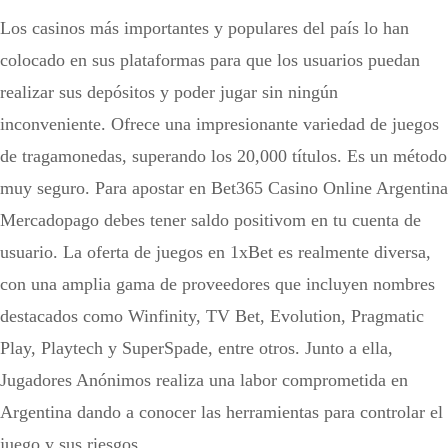
Los casinos más importantes y populares del país lo han
colocado en sus plataformas para que los usuarios puedan
realizar sus depósitos y poder jugar sin ningún
inconveniente. Ofrece una impresionante variedad de juegos
de tragamonedas, superando los 20,000 títulos. Es un método
muy seguro. Para apostar en Bet365 Casino Online Argentina
Mercadopago debes tener saldo positivom en tu cuenta de
usuario. La oferta de juegos en 1xBet es realmente diversa,
con una amplia gama de proveedores que incluyen nombres
destacados como Winfinity, TV Bet, Evolution, Pragmatic
Play, Playtech y SuperSpade, entre otros. Junto a ella,
Jugadores Anónimos realiza una labor comprometida en
Argentina dando a conocer las herramientas para controlar el
juego y sus riesgos.