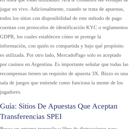
jugar en vivo. Adicionalmente, cuando se trata de apuestas,
todos los sitios con disponibilidad de este método de pago
cuentan con protocolos de identificación KYC o reglamentos
GDPR, los cuales establecen cómo se protege la
información, con quién es compartida y bajo qué propósito
es utilizada. Por otro lado, MercadoPago solo es aceptado
por casinos en Argentina. Es importante señalar que todas las
recompensas tienen un requisito de apuesta 3X. Bizzo es una
sala de juegos que entiende como funciona la mente de los
jugadores.
Guía: Sitios De Apuestas Que Aceptan
Transferencias SPEI
Busca un entorno tranquilo y libre de distracciones para