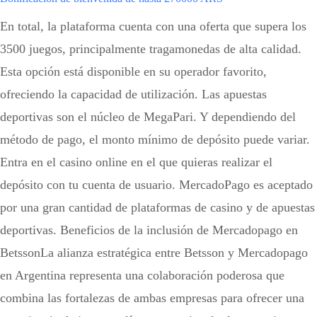
En total, la plataforma cuenta con una oferta que supera los
3500 juegos, principalmente tragamonedas de alta calidad.
Esta opción está disponible en su operador favorito,
ofreciendo la capacidad de utilización. Las apuestas
deportivas son el núcleo de MegaPari. Y dependiendo del
método de pago, el monto mínimo de depósito puede variar.
Entra en el casino online en el que quieras realizar el
depósito con tu cuenta de usuario. MercadoPago es aceptado
por una gran cantidad de plataformas de casino y de apuestas
deportivas. Beneficios de la inclusión de Mercadopago en
BetssonLa alianza estratégica entre Betsson y Mercadopago
en Argentina representa una colaboración poderosa que
combina las fortalezas de ambas empresas para ofrecer una