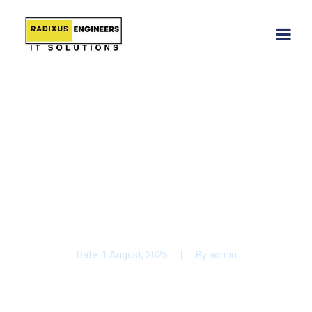
Anabolika in der
Apotheke: Was Sie
Wissen Sollten
Date:
1 August, 2025
By
admin