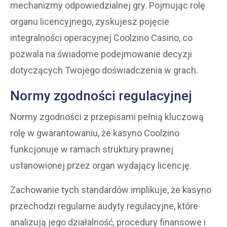
mechanizmy odpowiedzialnej gry. Pojmując rolę
organu licencyjnego, zyskujesz pojęcie
integralności operacyjnej Coolzino Casino, co
pozwala na świadome podejmowanie decyzji
dotyczących Twojego doświadczenia w grach.
Normy zgodności regulacyjnej
Normy zgodności z przepisami pełnią kluczową
rolę w gwarantowaniu, że kasyno Coolzino
funkcjonuje w ramach struktury prawnej
ustanowionej przez organ wydający licencję.
Zachowanie tych standardów implikuje, że kasyno
przechodzi regularne audyty regulacyjne, które
analizują jego działalność, procedury finansowe i