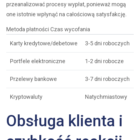
przeanalizować procesy wypłat, ponieważ mogą
one istotnie wpłynąć na całościową satysfakcję.
Metoda płatności Czas wycofania
Karty kredytowe/debetowe
3-5 dni roboczych
Portfele elektroniczne
1-2 dni robocze
Przelewy bankowe
3-7 dni roboczych
Kryptowaluty
Natychmiastowy
Obsługa klienta i