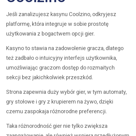
Jeśli zanalizujesz kasynu Coolzino, odkryjesz
platformę, która integruje w sobie prostotę
użytkowania z bogactwem opcji gier.
Kasyno to stawia na zadowolenie gracza, dlatego
też zadbało o intuicyjny interfejs użytkownika,
umożliwiając graczom dostęp do rozmaitych
sekcji bez jakichkolwiek przeszkód.
Strona zapewnia duży wybór gier, w tym automaty,
gry stołowe i gry z krupierem na żywo, dzięki
czemu zaspokaja różnorodne preferencji.
Taka różnorodność gier nie tylko zwiększa
zaangażowanie, ale również wspiera przedłużonym