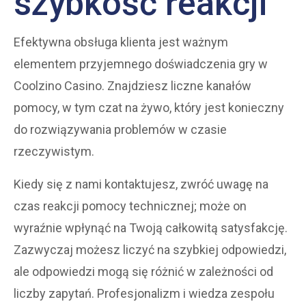
szybkość reakcji
Efektywna obsługa klienta jest ważnym
elementem przyjemnego doświadczenia gry w
Coolzino Casino. Znajdziesz liczne kanałów
pomocy, w tym czat na żywo, który jest konieczny
do rozwiązywania problemów w czasie
rzeczywistym.
Kiedy się z nami kontaktujesz, zwróć uwagę na
czas reakcji pomocy technicznej; może on
wyraźnie wpłynąć na Twoją całkowitą satysfakcję.
Zazwyczaj możesz liczyć na szybkiej odpowiedzi,
ale odpowiedzi mogą się różnić w zależności od
liczby zapytań. Profesjonalizm i wiedza zespołu